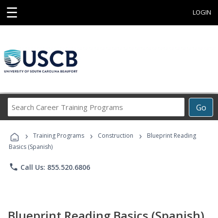
☰
LOGIN
Search
Go
Career
Training
›
›
›
Programs
Training Programs
Construction
Blueprint Reading
Basics (Spanish)
phone
Call Us: 855.520.6806
Blueprint Reading Basics (Spanish)