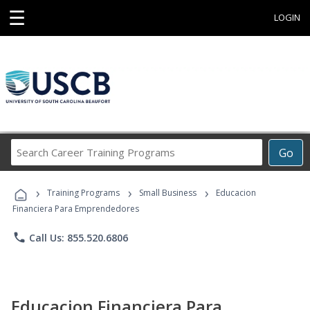
☰
LOGIN
Search
Go
Career
Training
›
›
›
Programs
Training Programs
Small Business
Educacion
Financiera Para Emprendedores
phone
Call Us: 855.520.6806
Educacion Financiera Para