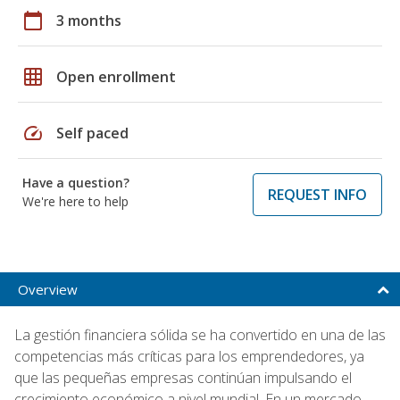
calendar_today
3 months
grid_on
Open enrollment
speed
Self paced
Have a question?
REQUEST INFO
We're here to help
Overview
La gestión financiera sólida se ha convertido en una de las
competencias más críticas para los emprendedores, ya
que las pequeñas empresas continúan impulsando el
crecimiento económico a nivel mundial. En un mercado