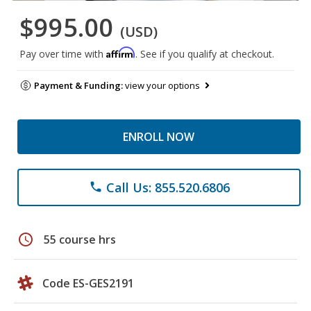
$995.00
(USD)
Affirm
Pay over time with
. See if you qualify at checkout.
Payment & Funding:
view your options
ENROLL NOW
Call Us: 855.520.6806
phone
schedule
55 course hrs
Code ES-GES2191