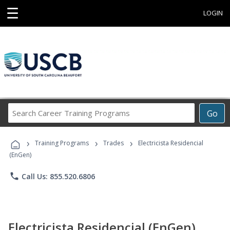
☰
LOGIN
Search
Go
Career
Training
›
›
›
Programs
Training Programs
Trades
Electricista Residencial
(EnGen)
phone
Call Us: 855.520.6806
Electricista Residencial (EnGen)