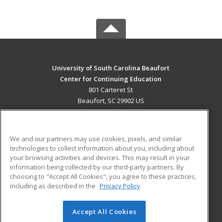
University of South Carolina Beaufort
Center for Continuing Education
801 Carteret St
Beaufort, SC 29902 US
MAIN CONTENT
Career Training
We and our partners may use cookies, pixels, and similar
technologies to collect information about you, including about
ADDITIONAL RESOURCES
your browsing activities and devices. This may result in your
information being collected by our third-party partners. By
Military
Student Blog
choosing to "Accept All Cookies", you agree to these practices,
Financial Assistance
including as described in the
Privacy Policy
Help
Accept All Cookies
© 2026 ed2go, a division of Cengage Learning. All rights