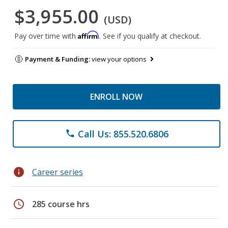
$3,955.00
(USD)
Affirm
Pay over time with
. See if you qualify at checkout.
Payment & Funding:
view your options
ENROLL NOW
Call Us: 855.520.6806
phone
info
Career series
schedule
285 course hrs