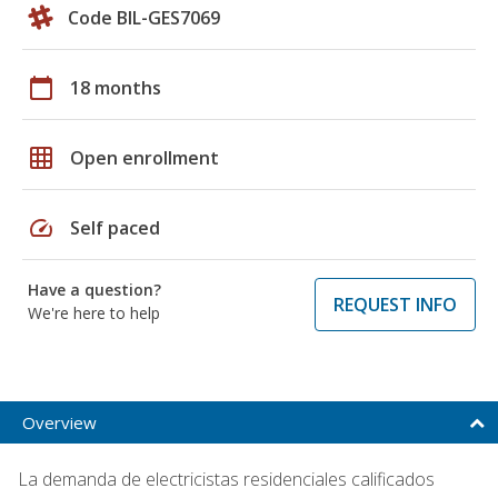
Code BIL-GES7069
calendar_today
18 months
grid_on
Open enrollment
speed
Self paced
Have a question?
REQUEST INFO
We're here to help
Overview
La demanda de electricistas residenciales calificados